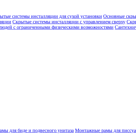
ытые системы инсталляции для сухой установки
Основные скры
ляции
Скрытые системы инсталляции с управлением сверху
Скр
 людей с ограниченными физическими возможностями
Сантехнич
мы для биде и подвесного унитаза
Монтажные рамы для писсуа