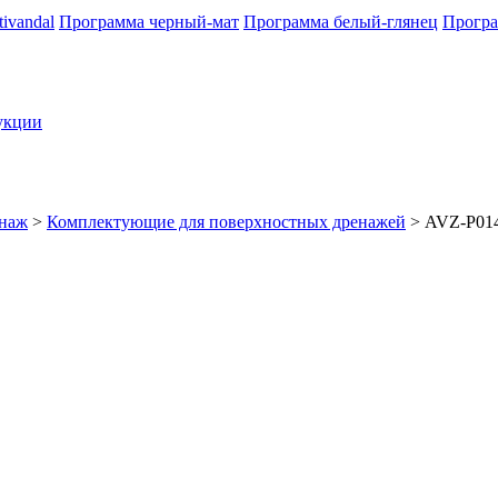
ivandal
Программа черный-мат
Программа белый-глянец
Прогр
укции
енаж
>
Комплектующие для поверхностных дренажей
>
AVZ-P01