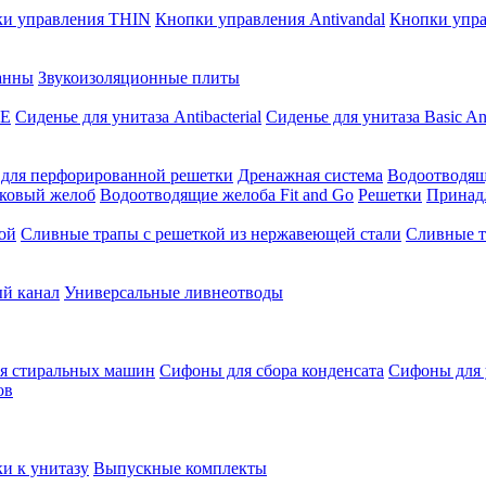
и управления THIN
Кнопки управления Antivandal
Кнопки упра
анны
Звукоизоляционные плиты
SE
Сиденье для унитаза Antibacterial
Сиденье для унитаза Basic Ant
 для перфорированной решетки
Дренажная система
Водоотводящ
ковый желоб
Водоотводящие желоба Fit and Go
Решетки
Принад
ой
Сливные трапы с решеткой из нержавеющей стали
Сливные т
й канал
Универсальные ливнеотводы
я стиральных машин
Сифоны для сбора конденсата
Сифоны для
ов
и к унитазу
Выпускные комплекты