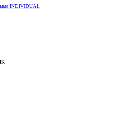
амма INDIVIDUAL
4K