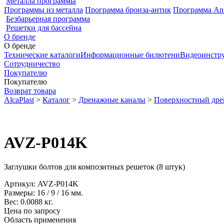
Металла программы
Программы из металла
Программа бронза-антик
Программа Ant
Безбарьерная программа
Решетки для бассейна
О бренде
О бренде
Технические каталоги
Информационные билютени
Видеоинстр
Сотрудничество
Покупателю
Покупателю
Возврат товара
AlcaPlast
>
Каталог
>
Дренажные каналы
>
Поверхностный др
AVZ-P014K
Заглушки болтов для композитных решеток (8 штук)
Артикул:
AVZ-P014K
Размеры:
16
/
9
/
16
мм.
Вес:
0.0088
кг.
Цена по запросу
Область применения