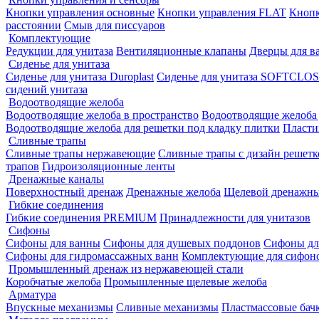
Кнопки управления основные
Кнопки управления FLAT
Кнопк
расстоянии
Смыв для писсуаров
Комплектующие
Редукции для унитаза
Вентиляционные клапаны
Дверцы для в
Сиденье для унитаза
Сиденье для унитаза Duroplast
Сиденье для унитаза SOFTCLO
сидений унитаза
Водоотводящие желоба
Водоотводящие желоба в пространство
Водоотводящие желоба
Водоотводящие желоба для решетки под кладку плитки
Пласти
Сливные трапы
Сливные трапы нержавеющие
Сливные трапы с дизайн решетк
трапов
Гидроизоляционные ленты
Дренажные каналы
Поверхностный дренаж
Дренажные желоба
Щелевой дренажны
Гибкие соединения
Гибкие соединения PREMIUM
Принадлежности для унитазов
Сифоны
Сифоны для ванны
Сифоны для душевых поддонов
Сифоны дл
Сифоны для гидромассажных ванн
Комплектующие для сифон
Промышленный дренаж из нержавеющей стали
Коробчатые желоба
Промышленные щелевые желоба
Арматура
Впускные механизмы
Сливные механизмы
Пластмассовые бачк