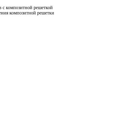
в с композитной решеткой
ления композитной решетки