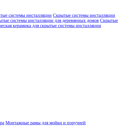
тые системы инсталляции
Скрытые системы инсталляции
ытые системы инсталляции для деревянных домов
Скрытые
еская керамика для скрытые системы инсталляции
ра
Монтажные рамы для мойки и поручней