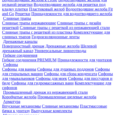
цельной решетки
Водоотводящие желоба для решетки под
кладку плитки
Пластиковый желоб
Водоотводящие желоба Fit
and Go
Решетки
Принадлежности для водоотводящего желоба
Сливные трапы
Сливные трапы нержавеющие
Сливные трапы с дизайн
решеткой
Сливные трапы с решеткой из нержавеющей стали
Сливные трапы с решеткой из пластика
Комплектующие для
сливных трапов
Гидроизоляционные ленты
Дренажные каналы
Поверхностный дренаж
Дренажные желоба
Щелевой
дренажный канал
Универсальные ливнеотводы
Гибкие соединения
Гибкие соединения PREMIUM
Принадлежности для унитазов
Сифоны
Сифоны для ванны
Сифоны для душевых поддонов
Сифоны
для стиральных машин
Сифоны для сбора конденсата
Сифоны
для умывальников
Сифоны для моек
Сифоны для писсуаров и
биде
Сифоны для гидромассажных ванн
Комплектующие для
сифонов
Промышленный дренаж из нержавеющей стали
Коробчатые желоба
Промышленные щелевые желоба
Арматура
Впускные механизмы
Сливные механизмы
Пластмассовые
бачки к унитазу
Выпускные комплекты