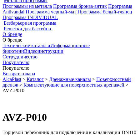
Металла программы
Программы из металла
Программа бронза-антик
Программа
Antivandal
Программа черный-мат
Программа белый-глянец
Программа INDIVIDUAL
Безбарьерная программа
Решетки для бассейна
О бренде
О бренде
Технические каталоги
Информационные
билютени
Видеоинструкции
Сотрудничество
Покупателю
Покупателю
Возврат товара
AlcaPlast
>
Каталог
>
Дренажные каналы
>
Поверхностный
дренаж
>
Комплектующие для поверхностных дренажей
>
AVZ-P010
AVZ-P010
Торцевой переходник для подключения к канализации DN110