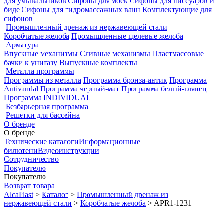
для умывальников
Сифоны для моек
Сифоны для писсуаров и
биде
Сифоны для гидромассажных ванн
Комплектующие для
сифонов
Промышленный дренаж из нержавеющей стали
Коробчатые желоба
Промышленные щелевые желоба
Арматура
Впускные механизмы
Сливные механизмы
Пластмассовые
бачки к унитазу
Выпускные комплекты
Металла программы
Программы из металла
Программа бронза-антик
Программа
Antivandal
Программа черный-мат
Программа белый-глянец
Программа INDIVIDUAL
Безбарьерная программа
Решетки для бассейна
О бренде
О бренде
Технические каталоги
Информационные
билютени
Видеоинструкции
Сотрудничество
Покупателю
Покупателю
Возврат товара
AlcaPlast
>
Каталог
>
Промышленный дренаж из
нержавеющей стали
>
Коробчатые желоба
>
APR1-1231