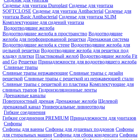
Сиденье для унитаза Duroplast
Сиденье для унитаза
SOFTCLOSE
Сиденье для унитаза Antibacterial
Сиденье для
унитаза Basic Antibacterial
Сиденье для унитаза SLIM
Комплектующие для сидений унитаза
Водоотводящие желоба
Водоотводящие желоба в пространство
Водоотводящие
желоба для перфорированной решетки
Дренажная система
Водоотводящие желоба к стене
Водоотводящие желоба для
цельной решетки
Водоотводящие желоба для решетки под
кладку плитки
Пластиковый желоб
Водоотводящие желоба Fit
and Go
Решетки
Принадлежности для водоотводящего желоба
Сливные трапы
Сливные трапы нержавеющие
Сливные трапы с дизайн
решеткой
Сливные трапы с решеткой из нержавеющей стали
Сливные трапы с решеткой из пластика
Комплектующие для
сливных трапов
Гидроизоляционные ленты
Дренажные каналы
Поверхностный дренаж
Дренажные желоба
Щелевой
дренажный канал
Универсальные ливнеотводы
Гибкие соединения
Гибкие соединения PREMIUM
Принадлежности для унитазов
Сифоны
Сифоны для ванны
Сифоны для душевых поддонов
Сифоны
для стиральных машин
Сифоны для сбора конденсата
Сифоны