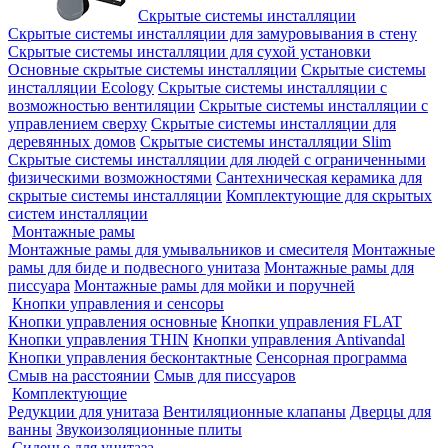
Скрытые системы инсталляции
Скрытые системы инсталляции для замуровывания в стену
Скрытые системы инсталляции для сухой установки
Основные скрытые системы инсталляции
Скрытые системы
инсталляции Ecology
Скрытые системы инсталляции с
возможностью вентиляции
Скрытые системы инсталляции с
управлением сверху
Скрытые системы инсталляции для
деревянных домов
Скрытые системы инсталляции Slim
Скрытые системы инсталляции для людей с ограниченными
физическими возможностями
Сантехническая керамика для
скрытые системы инсталляции
Комплектующие для скрытых
систем инсталляции
Монтажные рамы
Монтажные рамы для умывальников и смесителя
Монтажные
рамы для биде и подвесного унитаза
Монтажные рамы для
писсуара
Монтажные рамы для мойки и поручней
Кнопки управления и сенсоры
Кнопки управления основные
Кнопки управления FLAT
Кнопки управления THIN
Кнопки управления Antivandal
Кнопки управления бесконтактные
Сенсорная программа
Смыв на расстоянии
Смыв для писсуаров
Комплектующие
Редукции для унитаза
Вентиляционные клапаны
Дверцы для
ванны
Звукоизоляционные плиты
Сиденье для унитаза