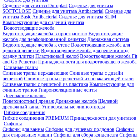
Сиденье для унитаза Duroplast
Сиденье для унитаза
SOFTCLOSE
Сиденье для унитаза Antibacterial
Сиденье для
унитаза Basic Antibacterial
Сиденье для унитаза SLIM
Комплектующие для сидений унитаза
Водоотводящие желоба
Водоотводящие желоба в пространство
Водоотводящие
желоба для перфорированной решетки
Дренажная система
Водоотводящие желоба к стене
Водоотводящие желоба для
цельной решетки
Водоотводящие желоба для решетки под
кладку плитки
Пластиковый желоб
Водоотводящие желоба Fit
and Go
Решетки
Принадлежности для водоотводящего желоба
Сливные трапы
Сливные трапы нержавеющие
Сливные трапы с дизайн
решеткой
Сливные трапы с решеткой из нержавеющей стали
Сливные трапы с решеткой из пластика
Комплектующие для
сливных трапов
Гидроизоляционные ленты
Дренажные каналы
Поверхностный дренаж
Дренажные желоба
Щелевой
дренажный канал
Универсальные ливнеотводы
Гибкие соединения
Гибкие соединения PREMIUM
Принадлежности для унитазов
Сифоны
Сифоны для ванны
Сифоны для душевых поддонов
Сифоны
для стиральных машин
Сифоны для сбора конденсата
Сифоны