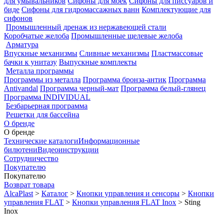
для умывальников
Сифоны для моек
Сифоны для писсуаров и
биде
Сифоны для гидромассажных ванн
Комплектующие для
сифонов
Промышленный дренаж из нержавеющей стали
Коробчатые желоба
Промышленные щелевые желоба
Арматура
Впускные механизмы
Сливные механизмы
Пластмассовые
бачки к унитазу
Выпускные комплекты
Металла программы
Программы из металла
Программа бронза-антик
Программа
Antivandal
Программа черный-мат
Программа белый-глянец
Программа INDIVIDUAL
Безбарьерная программа
Решетки для бассейна
О бренде
О бренде
Технические каталоги
Информационные
билютени
Видеоинструкции
Сотрудничество
Покупателю
Покупателю
Возврат товара
AlcaPlast
>
Каталог
>
Кнопки управления и сенсоры
>
Кнопки
управления FLAT
>
Кнопки управления FLAT Inox
>
Sting
Inox