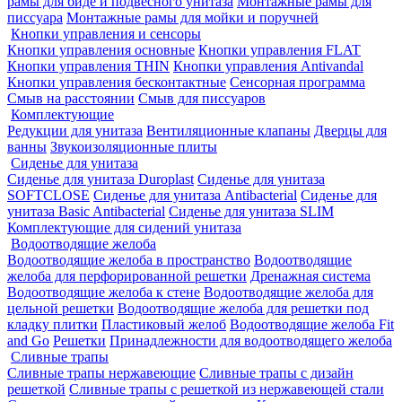
рамы для биде и подвесного унитаза
Монтажные рамы для
писсуара
Монтажные рамы для мойки и поручней
Кнопки управления и сенсоры
Кнопки управления основные
Кнопки управления FLAT
Кнопки управления THIN
Кнопки управления Antivandal
Кнопки управления бесконтактные
Сенсорная программа
Смыв на расстоянии
Смыв для писсуаров
Комплектующие
Редукции для унитаза
Вентиляционные клапаны
Дверцы для
ванны
Звукоизоляционные плиты
Сиденье для унитаза
Сиденье для унитаза Duroplast
Сиденье для унитаза
SOFTCLOSE
Сиденье для унитаза Antibacterial
Сиденье для
унитаза Basic Antibacterial
Сиденье для унитаза SLIM
Комплектующие для сидений унитаза
Водоотводящие желоба
Водоотводящие желоба в пространство
Водоотводящие
желоба для перфорированной решетки
Дренажная система
Водоотводящие желоба к стене
Водоотводящие желоба для
цельной решетки
Водоотводящие желоба для решетки под
кладку плитки
Пластиковый желоб
Водоотводящие желоба Fit
and Go
Решетки
Принадлежности для водоотводящего желоба
Сливные трапы
Сливные трапы нержавеющие
Сливные трапы с дизайн
решеткой
Сливные трапы с решеткой из нержавеющей стали