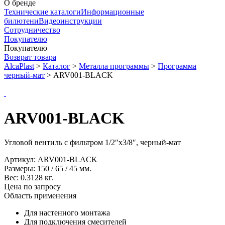
О бренде
Технические каталоги
Информационные
билютени
Видеоинструкции
Сотрудничество
Покупателю
Покупателю
Возврат товара
AlcaPlast
>
Каталог
>
Металла программы
>
Программа
черный-мат
>
ARV001-BLACK
ARV001-BLACK
Угловой вентиль с фильтром 1/2″x3/8″, черный-мат
Артикул:
ARV001-BLACK
Размеры:
150
/
65
/
45
мм.
Вес:
0.3128
кг.
Цена по запросу
Область применения
Для настенного монтажа
Для подключения смесителей