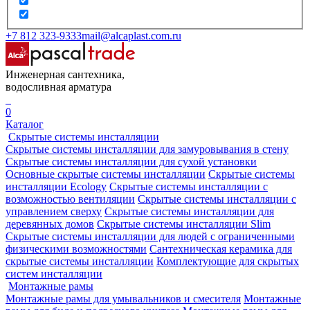
+7 812 323-9333
mail@alcaplast.com.ru
Инженерная сантехника,
водосливная арматура
0
Каталог
Скрытые системы инсталляции
Скрытые системы инсталляции для замуровывания в стену
Скрытые системы инсталляции для сухой установки
Основные скрытые системы инсталляции
Скрытые системы
инсталляции Ecology
Скрытые системы инсталляции с
возможностью вентиляции
Скрытые системы инсталляции с
управлением сверху
Скрытые системы инсталляции для
деревянных домов
Скрытые системы инсталляции Slim
Скрытые системы инсталляции для людей с ограниченными
физическими возможностями
Сантехническая керамика для
скрытые системы инсталляции
Комплектующие для скрытых
систем инсталляции
Монтажные рамы
Монтажные рамы для умывальников и смесителя
Монтажные