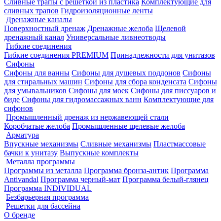
Сливные трапы с решеткой из пластика
Комплектующие для
сливных трапов
Гидроизоляционные ленты
Дренажные каналы
Поверхностный дренаж
Дренажные желоба
Щелевой
дренажный канал
Универсальные ливнеотводы
Гибкие соединения
Гибкие соединения PREMIUM
Принадлежности для унитазов
Сифоны
Сифоны для ванны
Сифоны для душевых поддонов
Сифоны
для стиральных машин
Сифоны для сбора конденсата
Сифоны
для умывальников
Сифоны для моек
Сифоны для писсуаров и
биде
Сифоны для гидромассажных ванн
Комплектующие для
сифонов
Промышленный дренаж из нержавеющей стали
Коробчатые желоба
Промышленные щелевые желоба
Арматура
Впускные механизмы
Сливные механизмы
Пластмассовые
бачки к унитазу
Выпускные комплекты
Металла программы
Программы из металла
Программа бронза-антик
Программа
Antivandal
Программа черный-мат
Программа белый-глянец
Программа INDIVIDUAL
Безбарьерная программа
Решетки для бассейна
О бренде