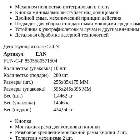
Механизм полностью интегрирован в стену
Кнопка минимально выступает над облицовкой
Двойной смыв, механический принцип действия
Подходит для уборки стандартными моющими средствами
Устойчива к ультрафиолетовым лучам и другим внешним
Детальная обработка лазерной технологией
Действующая сила
< 20 N
Артикул
EAN
FUN-G-P
8595580571504
Количество (упаковка)
10 шт
Количество (поддон)
280 шт
Размеры (шт.)
255x85x175 MM
Размеры (упаковка)
595x245x395 MM
Вес (шт.)
1,4462 кг
Вес (упаковка)
14,46 кг
Вес (поддон)
424,94 кг
Кнопка
Монтажная рама для установки кнопки
Резьбовое крепление монтажной рамы кнопки 2 шт.
Толкатели механизма 2 шт.