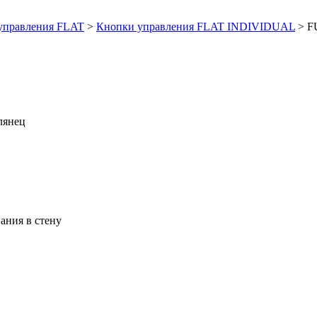
управления FLAT
>
Кнопки управления FLAT INDIVIDUAL
>
F
лянец
ания в стену