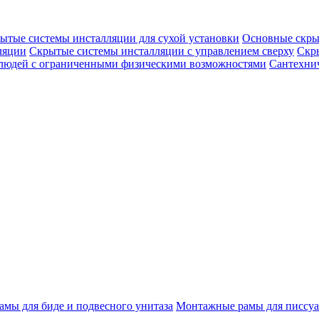
ытые системы инсталляции для сухой установки
Основные скры
ляции
Скрытые системы инсталляции с управлением сверху
Скр
 людей с ограниченными физическими возможностями
Сантехнич
мы для биде и подвесного унитаза
Монтажные рамы для писсуа