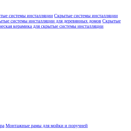
тые системы инсталляции
Скрытые системы инсталляции
ытые системы инсталляции для деревянных домов
Скрытые
еская керамика для скрытые системы инсталляции
ра
Монтажные рамы для мойки и поручней