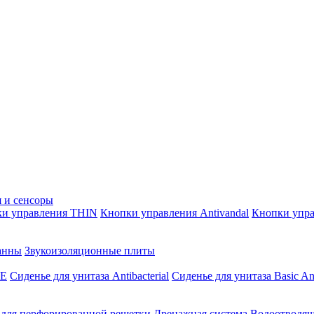
 и сенсоры
и управления THIN
Кнопки управления Antivandal
Кнопки упра
анны
Звукоизоляционные плиты
SE
Сиденье для унитаза Antibacterial
Сиденье для унитаза Basic Ant
 для перфорированной решетки
Дренажная система
Водоотводящ