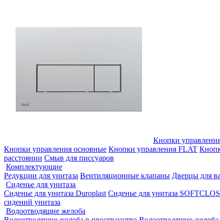
Кнопки управления
Кнопки управления основные
Кнопки управления FLAT
Кнопк
расстоянии
Смыв для писсуаров
Комплектующие
Редукции для унитаза
Вентиляционные клапаны
Дверцы для в
Сиденье для унитаза
Сиденье для унитаза Duroplast
Сиденье для унитаза SOFTCLO
сидений унитаза
Водоотводящие желоба
Водоотводящие желоба в пространство
Водоотводящие желоба