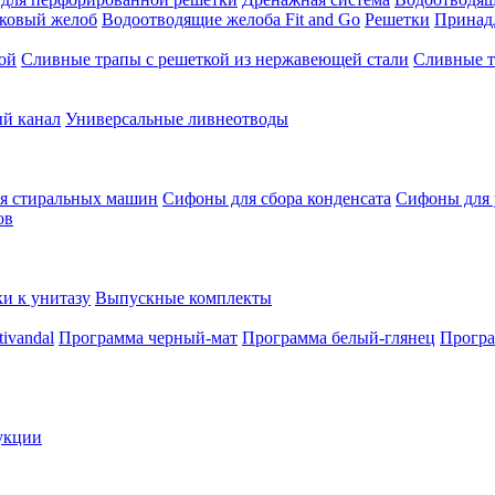
ковый желоб
Водоотводящие желоба Fit and Go
Решетки
Принад
ой
Сливные трапы с решеткой из нержавеющей стали
Сливные т
й канал
Универсальные ливнеотводы
я стиральных машин
Сифоны для сбора конденсата
Сифоны для
ов
и к унитазу
Выпускные комплекты
ivandal
Программа черный-мат
Программа белый-глянец
Прогр
укции