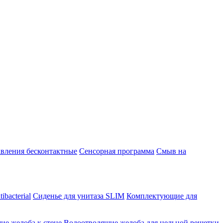
вления бесконтактные
Сенсорная программа
Смыв на
ibacterial
Сиденье для унитаза SLIM
Комплектующие для
ие желоба к стене
Водоотводящие желоба для цельной решетки