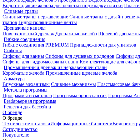
Водоотводящие желоба для решетки под кладку плитки
Пласти
Сливные трапы
Сливные трапы нержавеющие
Сливные трапы с дизайн решетк
трапов
Гидроизоляционные ленты
Дренажные каналы
Поверхностный дренаж
Дренажные желоба
Щелевой дренажны
Гибкие соединения
Гибкие соединения PREMIUM
Принадлежности для унитазов
Сифоны
Сифоны для ванны
Сифоны для душевых поддонов
Сифоны дл
Сифоны для гидромассажных ванн
Комплектующие для сифон
Промышленный дренаж из нержавеющей стали
Коробчатые желоба
Промышленные щелевые желоба
Арматура
Впускные механизмы
Сливные механизмы
Пластмассовые бачк
Металла программы
Программы из металла
Программа бронза-антик
Программа Ant
Безбарьерная программа
Решетки для бассейна
О бренде
О бренде
Технические каталоги
Информационные билютени
Видеоинстр
Сотрудничество
Покупателю